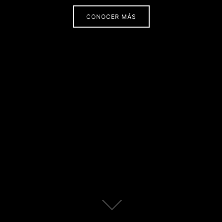
CONOCER MÁS
Scroll
abajo