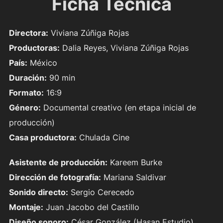
Ficha Técnica
Directora:
Viviana Zúñiga Rojas
Productoras:
Dalia Reyes, Viviana Zúñiga Rojas
País:
México
Duración:
90 min
Formato:
16:9
Género:
Documental creativo (en etapa inicial de
producción)
Casa productora:
Chulada Cine
Asistente de producción:
Kareem Burke
Dirección de fotografía:
Mariana Saldivar
Sonido directo:
Sergio Cerecedo
Montaje:
Juan Jacobo del Castillo
Diseño sonoro:
César González (Hasan Estudio)