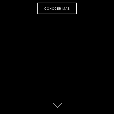
CONOCER MÁS
Scroll
abajo